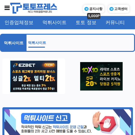
메뉴
공지사항
고객센터
5,000P
인증업체정보
먹튀사이트
토토 정보
커뮤니티
기
먹튀사이트
먹튀사이트