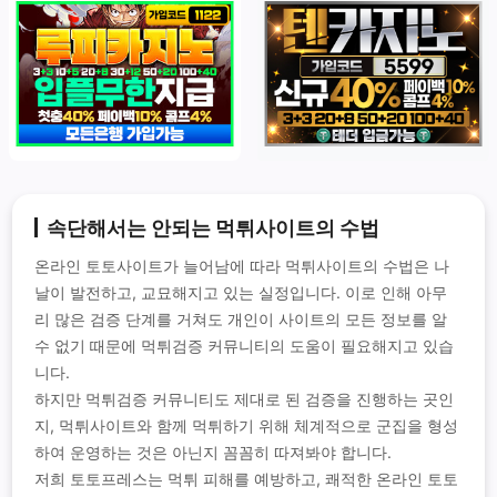
속단해서는 안되는 먹튀사이트의 수법
온라인 토토사이트가 늘어남에 따라 먹튀사이트의 수법은 나
날이 발전하고, 교묘해지고 있는 실정입니다. 이로 인해 아무
리 많은 검증 단계를 거쳐도 개인이 사이트의 모든 정보를 알
수 없기 때문에 먹튀검증 커뮤니티의 도움이 필요해지고 있습
니다.
하지만 먹튀검증 커뮤니티도 제대로 된 검증을 진행하는 곳인
지, 먹튀사이트와 함께 먹튀하기 위해 체계적으로 군집을 형성
하여 운영하는 것은 아닌지 꼼꼼히 따져봐야 합니다.
저희 토토프레스는 먹튀 피해를 예방하고, 쾌적한 온라인 토토