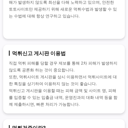
해가 발생하지 않도록 최선을 다해 노력하고 있으며, 안전한
토토사이트만 제공하기 위해 새로운 먹튀수법과 발생할 수 있
는 수법에 대해 항상 연구하고 있습니다.
먹튀신고 게시판 이용법
직접 먹튀 피해를 당할 경우 제보를 통해 2차 피해가 발생하지
않도록 공론화 하는 것이 중요합니다.
또한, 먹튀사이트 게시판을 상시 이용하면서 먹튀사이트에 대
한 특징을 상기하여 이용하지 않는 것이 좋습니다.
먹튀신고 게시판을 이용할 때는 피해 금액 및 사이트 명, 피해
를 입증할 수 있는 입출금 내역, 운영진과의 대화 내역 등을 함
께 제출하시면, 빠른 처리가 가능합니다.
먹튀검증이란?