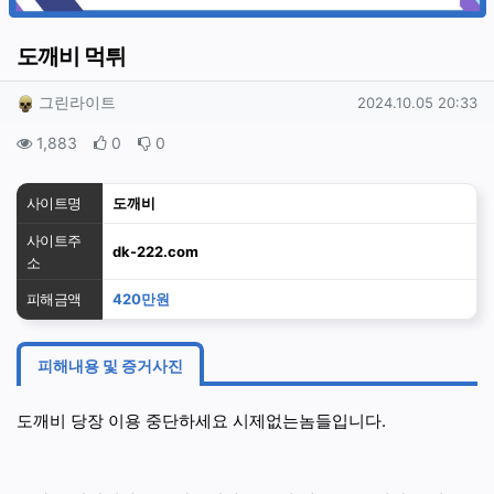
도깨비 먹튀
작성자 정보
작성
작성일
그린라이트
2024.10.05 20:33
컨텐츠 정보
조회
추천
비추천
1,883
0
0
본문
사이트명
도깨비
사이트주
dk-222.com
소
피해금액
420만원
피해내용 및 증거사진
도깨비 당장 이용 중단하세요 시제없는놈들입니다.