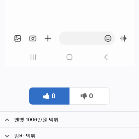
추천
비추천
0
0
관련자료
엔벳 1006만원 먹튀
맘바 먹튀