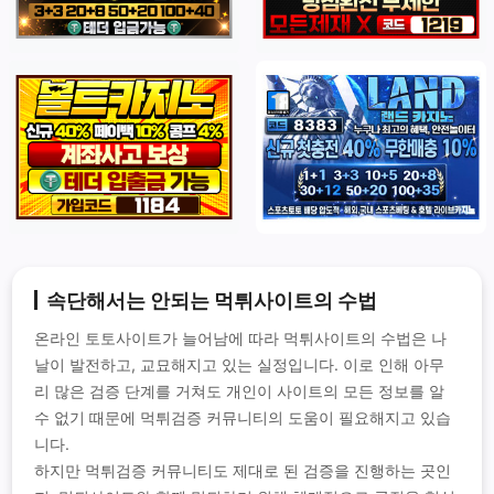
속단해서는 안되는 먹튀사이트의 수법
온라인 토토사이트가 늘어남에 따라 먹튀사이트의 수법은 나
날이 발전하고, 교묘해지고 있는 실정입니다. 이로 인해 아무
리 많은 검증 단계를 거쳐도 개인이 사이트의 모든 정보를 알
수 없기 때문에 먹튀검증 커뮤니티의 도움이 필요해지고 있습
니다.
하지만 먹튀검증 커뮤니티도 제대로 된 검증을 진행하는 곳인