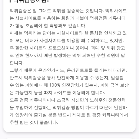
먹튀검증은 말 그대로 먹튀를 검증하는 것입니다. 먹튀사이트
는 사설사이트를 이용하는 회원과 더불어 먹튀검증 커뮤니티
가 항상 조심해야 할 숙명과도 같습니다.
이제는 먹튀라는 단어는 사설사이트와 한 몸처럼 인식되고 있
어 모든 베터가 사설사이트를 이용할 때 주의하고는 있지만,
혹 할만한 사이트의 프로모션이나 꽁머니, 과대 및 허위 광고
로 인해 현재까지 매년 발생하는 먹튀 피해만 수천 억원에 달
합니다.
그렇기 때문에 온라인카지노, 온라인토토를 즐기는 베터라면,
반드시 먹튀검증을 통해 안전하게 이용할 수 있는지, 발생할
수 있는 피해에 대해 100% 안전장치가 있는지, 피해 금액 보상
은 가능한지 등을 따져 사이트를 이용해야 합니다.
모든 검증 커뮤니티마다 조금씩 자신만의 노하우와 전문인력
을 투입하여 진행하는 먹튀검증 방법이 다르기 때문에 안전하
게 입장하여 즐기실 분은 반드시 제대로 된 검증 커뮤니티에서
추천 받는 것이 좋습니다.