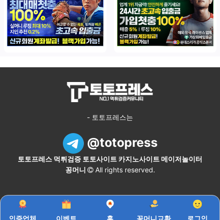
- 토토프레스는
@totopress
토토프레스 먹튀검증 토토사이트 카지노사이트 메이저놀이터
꽁머니
All rights reserved.
인증업체
이벤트
홈
꽁머니교환
로그인