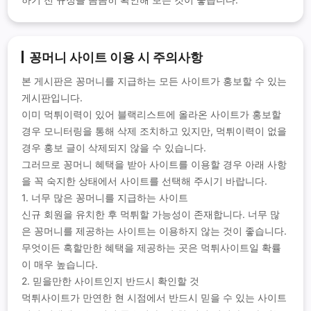
꽁머니 사이트 이용 시 주의사항
본 게시판은 꽁머니를 지급하는 모든 사이트가 홍보할 수 있는
게시판입니다.
이미 먹튀이력이 있어 블랙리스트에 올라온 사이트가 홍보할
경우 모니터링을 통해 삭제 조치하고 있지만, 먹튀이력이 없을
경우 홍보 글이 삭제되지 않을 수 있습니다.
그러므로 꽁머니 혜택을 받아 사이트를 이용할 경우 아래 사항
을 꼭 숙지한 상태에서 사이트를 선택해 주시기 바랍니다.
1. 너무 많은 꽁머니를 지급하는 사이트
신규 회원을 유치한 후 먹튀할 가능성이 존재합니다. 너무 많
은 꽁머니를 제공하는 사이트는 이용하지 않는 것이 좋습니다.
무엇이든 혹할만한 혜택을 제공하는 곳은 먹튀사이트일 확률
이 매우 높습니다.
2. 믿을만한 사이트인지 반드시 확인할 것
먹튀사이트가 만연한 현 시점에서 반드시 믿을 수 있는 사이트