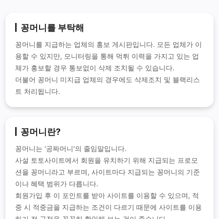
꽁머니를 부탁해
꽁머니를 지급하는 업체의 홍보 게시판입니다. 모든 업체가 이
용할 수 있지만, 모니터링을 통해 먹튀 이력을 가지고 있는 업
체가 홍보할 경우 통보없이 삭제 조치될 수 있습니다.
더불어 꽁머니 미지급 업체의 경우에도 삭제조치 및 블랙리스
트 처리됩니다.
꽁머니란?
꽁머니는 '공짜머니'의 줄임말입니다.
사설 토토사이트에서 회원을 유치하기 위해 지급되는 프로모
션을 꽁머니라고 부르며, 사이트마다 지급되는 꽁머니의 기준
이나 혜택 범위가 다릅니다.
회원가입 후 이 포인트를 받아 사이트를 이용할 수 있으며, 적
중 시 적중금을 지급하는 조건이 다르기 때문에 사이트를 이용
하기 전 규정을 꼼꼼히 확인해 보는 것이 좋습니다.