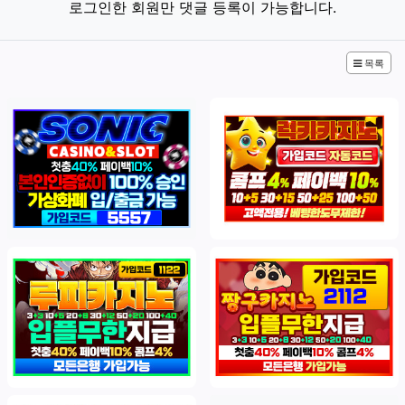
로그인한 회원만 댓글 등록이 가능합니다.
목록