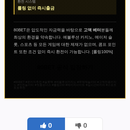
환전 시스템
롤링 없이 즉시출금
80BET은 압도적인 자금력을 바탕으로
고액 베터
분들께
최상의 환경을 약속합니다. 에볼루션 카지노, 메이저 슬
롯, 스포츠 등 모든 게임에 대한 제재가 없으며, 콤프 포인
트 또한 조건 없이 즉시 환전이 가능합니다. [롤링100%]
80BET 공식 입장하기
#80BET #온카지추천 #슬롯백 #에볼루션카지노 #무제재놀이터 #고액전용카지
노 #안전놀이터 #첫충보너스 #롤링100 #메이저사이트 #실시간바카라 #스포츠
토토추천
추천
비추천
0
0