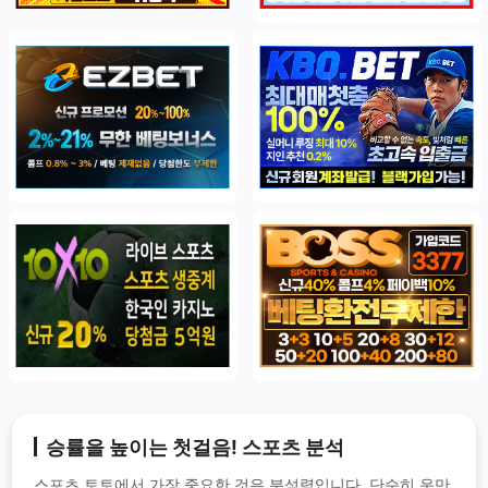
승률을 높이는 첫걸음! 스포츠 분석
스포츠 토토에서 가장 중요한 것은 분석력입니다. 단순히 운만