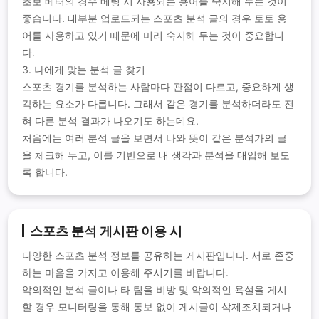
초보 베터의 경우 베팅 시 사용되는 용어를 숙지해 두는 것이
좋습니다. 대부분 업로드되는 스포츠 분석 글의 경우 토토 용
어를 사용하고 있기 때문에 미리 숙지해 두는 것이 중요합니
다.
3. 나에게 맞는 분석 글 찾기
스포츠 경기를 분석하는 사람마다 관점이 다르고, 중요하게 생
각하는 요소가 다릅니다. 그래서 같은 경기를 분석하더라도 전
혀 다른 분석 결과가 나오기도 하는데요.
처음에는 여러 분석 글을 보면서 나와 뜻이 같은 분석가의 글
을 체크해 두고, 이를 기반으로 내 생각과 분석을 대입해 보도
록 합니다.
스포츠 분석 게시판 이용 시
다양한 스포츠 분석 정보를 공유하는 게시판입니다. 서로 존중
하는 마음을 가지고 이용해 주시기를 바랍니다.
악의적인 분석 글이나 타 팀을 비방 및 악의적인 욕설을 게시
할 경우 모니터링을 통해 통보 없이 게시글이 삭제조치되거나