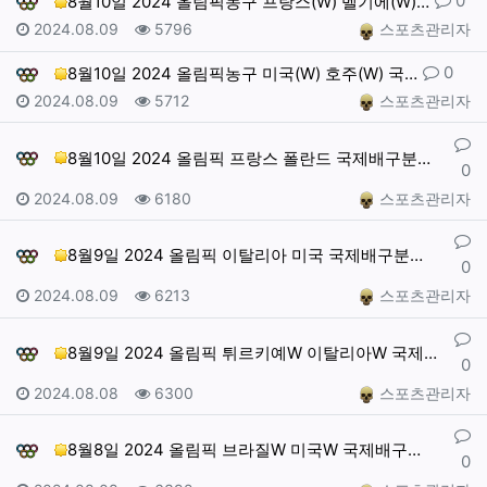
0
8월10일 2024 올림픽농구 프랑스(W) 벨기에(W)…
작성일
조회
작성자
2024.08.09
5796
스포츠관리자
댓글
0
8월10일 2024 올림픽농구 미국(W) 호주(W) 국…
작성일
조회
작성자
2024.08.09
5712
스포츠관리자
댓글
8월10일 2024 올림픽 프랑스 폴란드 국제배구분석 …
0
작성일
조회
작성자
2024.08.09
6180
스포츠관리자
댓글
8월9일 2024 올림픽 이탈리아 미국 국제배구분석 스…
0
작성일
조회
작성자
2024.08.09
6213
스포츠관리자
댓글
8월9일 2024 올림픽 튀르키예W 이탈리아W 국제배구…
0
작성일
조회
작성자
2024.08.08
6300
스포츠관리자
댓글
8월8일 2024 올림픽 브라질W 미국W 국제배구분석 …
0