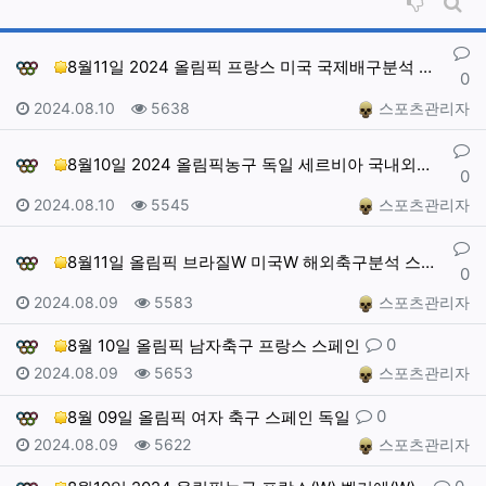
비추천순
게시
댓글
8월11일 2024 올림픽 프랑스 미국 국제배구분석 스…
0
작성일
조회
작성자
2024.08.10
5638
스포츠관리자
댓글
8월10일 2024 올림픽농구 독일 세르비아 국내외농구…
0
작성일
조회
작성자
2024.08.10
5545
스포츠관리자
댓글
8월11일 올림픽 브라질W 미국W 해외축구분석 스포츠분…
0
작성일
조회
작성자
2024.08.09
5583
스포츠관리자
댓글
0
8월 10일 올림픽 남자축구 프랑스 스페인
작성일
조회
작성자
2024.08.09
5653
스포츠관리자
댓글
0
8월 09일 올림픽 여자 축구 스페인 독일
작성일
조회
작성자
2024.08.09
5622
스포츠관리자
댓글