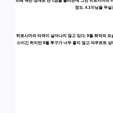
드레 잭슨 상대로 단 1점을 올리는데 그친 히로시마의 
정도. 4.1이닝을 
히로시마의 타격이 살아나지 않고 있다. 9월 최악의 모
스이긴 하지만 9월 투구가 너무 좋지 않고 야쿠르트 