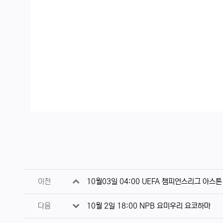
관련자료
이전
10월03일 04:00 UEFA 챔피언스리그 아스
다음
10월 2일 18:00 NPB 요미우리 요코하마