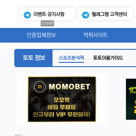
이벤트
공지사항
텔레그램
고객센터
5,000P
메인 메뉴
인증업체정보
먹튀사이트
토토 정보
스포츠분석픽
토토이용가이드