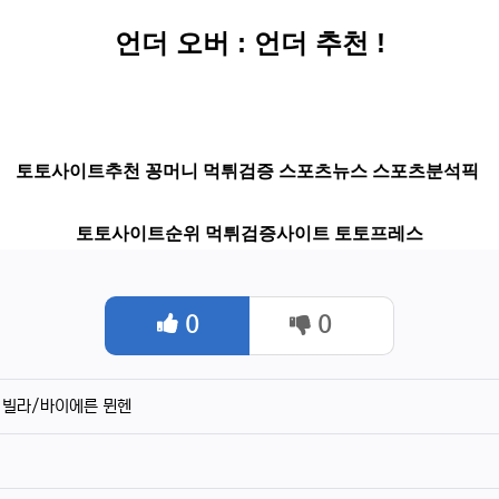
언더 오버 : 언더 추천 !
토토사이트추천 꽁머니 먹튀검증 스포츠뉴스 스포츠분석픽
토토사이트순위 먹튀검증사이트 토토프레스
추천
비추천
0
0
톤 빌라/바이에른 뮌헨