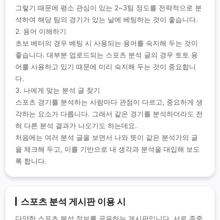
그렇기 때문에 평소 관심이 있는 2~3팀 정도를 전략적으로 분
석하여 해당 팀의 경기가 있는 날에 베팅하는 것이 좋습니다.
2. 용어 이해하기
초보 베터의 경우 베팅 시 사용되는 용어를 숙지해 두는 것이
좋습니다. 대부분 업로드되는 스포츠 분석 글의 경우 토토 용
어를 사용하고 있기 때문에 미리 숙지해 두는 것이 중요합니
다.
3. 나에게 맞는 분석 글 찾기
스포츠 경기를 분석하는 사람마다 관점이 다르고, 중요하게 생
각하는 요소가 다릅니다. 그래서 같은 경기를 분석하더라도 전
혀 다른 분석 결과가 나오기도 하는데요.
처음에는 여러 분석 글을 보면서 나와 뜻이 같은 분석가의 글
을 체크해 두고, 이를 기반으로 내 생각과 분석을 대입해 보도
록 합니다.
스포츠 분석 게시판 이용 시
다양한 스포츠 분석 정보를 공유하는 게시판입니다. 서로 존중