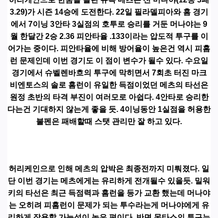
3.29)가 시즌 14승에 도전한다. 22일 필라델피아와 홈 경기
에서 7이닝 3안타 3실점의 호투로 승리를 거둔 머나야는 9
월 한달간 2승 2.36 피안타율 .133이라는 압도적 투구를 이
어가는 중이다. 피안타율에 비해 방어율이 높은건 역시 피홈
런 문제인데 이번 경기도 이 점이 변수가 될수 있다. 수요일
경기에서 슈벨렌바흐의 투구에 막히면서 7회초 터진 마크
비엔토스의 솔로 홈런이 유일한 득점이었던 메츠의 타선은
원정 초반의 타격 부진이 여러모로 아쉽다. 4안타로 승리한
다는건 기대하지 않는게 좋을 듯. 4이닝동안 1실점을 허용한
불펜은 패배할때 스탯 관리만 잘 하고 있다.
허리케인으로 인해 메츠의 압박은 최종전까지 미뤄졌다. 일
단 이번 경기는 메츠에게는 유리하게 전개될수 있을듯. 밀워
키의 타선은 최근 득점력과 홈런을 등가 교환 했는데 머나야
는 오히려 피홈런이 문제가 되는 투수라는게 머나야에게 유
리하게 작용할 가능성이 높은 편이다. 반면 몬타스의 투구는