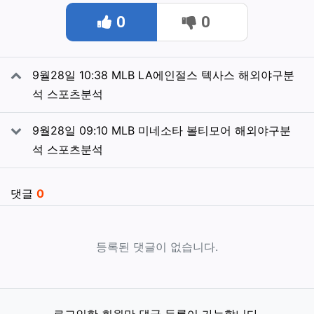
추천
비추천
0
0
관련자료
9월28일 10:38 MLB LA에인절스 텍사스 해외야구분
석 스포츠분석
9월28일 09:10 MLB 미네소타 볼티모어 해외야구분
석 스포츠분석
댓글
0
등록된 댓글이 없습니다.
로그인한 회원만 댓글 등록이 가능합니다.