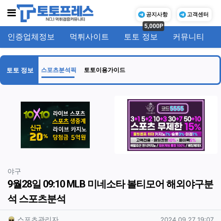
메뉴
공지사항
고객센터
5,000P
인증업체정보
먹튀사이트
토토 정보
커뮤니티
기
토토 정보
스포츠분석픽
토토이용가이드
분류
야구
9월28일 09:10 MLB 미네소타 볼티모어 해외야구분
석 스포츠분석
작성자 정보
작성
작성일
스포츠관리자
2024.09.27 19:07