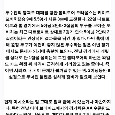
투수진의 붕괴로 대패를 당한 볼티모어 오리올스는 케이드
포비치(2승 9패 5.59)가 시즌 3승에 도전한다. 22일 디트로
이트와 홈 경기에서 5이닝 2안타 2실점의 투구를 보여준 포
비치는 최근 디트로이트 상대로 2경기 연속 5이닝 2안타 2
실점이라는 인상적인 결과물을 남긴 바 있다. 다만 홈에 비
해 원정 투구가 여전히 좋지 않은 투수라는 점은 이번 경기
에서도 문제가 되기에 충분해 보인다. 전날 경기에서 게릿
콜 상대로 단 1점을 올리는데 그친 볼티모어의 타선은 와일
드 카드 확정 뒤 타격이 급격하게 가라앉고 있는 중이다. 즉,
이번 시리즈 내내 이 문제가 불거질수 있는 편. 3이닝동안 9
실점으로 무너진 불펜은 심하게 정비가 필요해 보인다.
현재 미네소타는 말 그대로 절벽 끝에 서 있는거나 마찬가지
다. 특히 전날 타이 브레이크에서의 경기력은 AA 수준만도
못하다는 말이 나올 정도. 게다가 최근 포비치의 투구가 좋