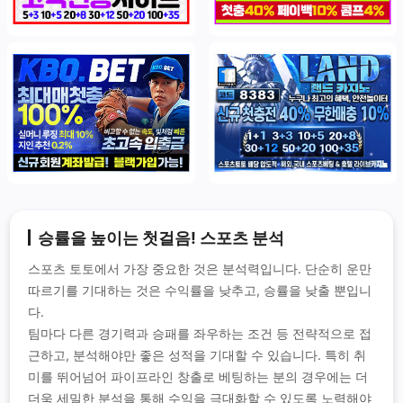
승률을 높이는 첫걸음! 스포츠 분석
스포츠 토토에서 가장 중요한 것은 분석력입니다. 단순히 운만
따르기를 기대하는 것은 수익률을 낮추고, 승률을 낮출 뿐입니
다.
팀마다 다른 경기력과 승패를 좌우하는 조건 등 전략적으로 접
근하고, 분석해야만 좋은 성적을 기대할 수 있습니다. 특히 취
미를 뛰어넘어 파이프라인 창출로 베팅하는 분의 경우에는 더
더욱 세밀한 분석을 통해 수익을 극대화할 수 있도록 노력해야