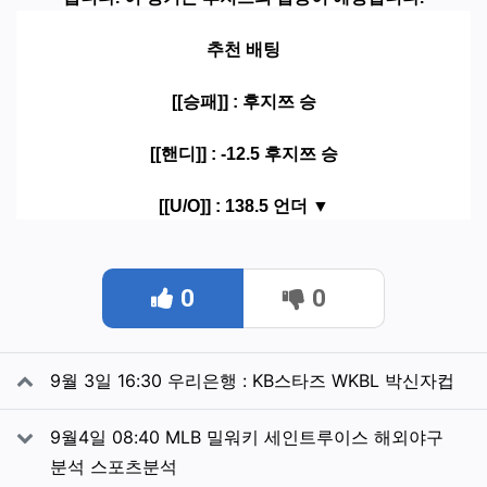
추천 배팅
[[승패]] : 후지쯔 승
[[핸디]] : -12.5 후지쯔 승
[[U/O]] : 138.5 언더 ▼
추천
비추천
0
0
관련자료
9월 3일 16:30 우리은행 : KB스타즈 WKBL 박신자컵
9월4일 08:40 MLB 밀워키 세인트루이스 해외야구
분석 스포츠분석