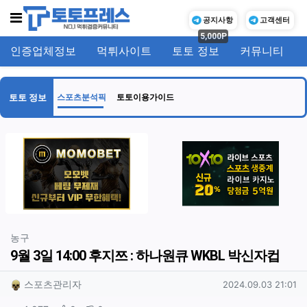
메뉴
공지사항
고객센터
5,000P
인증업체정보
먹튀사이트
토토 정보
커뮤니티
기
토토 정보
스포츠분석픽
토토이용가이드
분류
농구
9월 3일 14:00 후지쯔 : 하나원큐 WKBL 박신자컵
작성자 정보
작성
작성일
스포츠관리자
2024.09.03 21:01