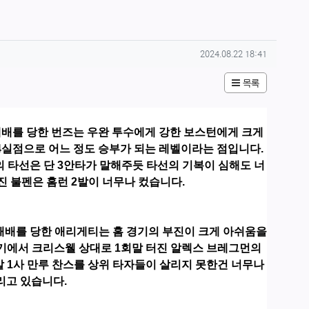
작성일
2024.08.22 18:41
목록
으로 패배를 당한 번즈는 우완 투수에게 강한 보스턴에게 크게
4실점으로 어느 정도 승부가 되는 레벨이라는 점입니다.
 타선은 단 3안타가 말해주듯 타선의 기복이 심해도 너
진 불펜은 홈런 2발이 너무나 컸습니다.
로 패배를 당한 애리게티는 홈 경기의 부진이 크게 아쉬움을
경기에서 크리스웰 상대로 1회말 터진 알렉스 브레그먼의
 1사 만루 찬스를 상위 타자들이 살리지 못한건 너무나
리고 있습니다.