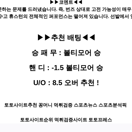
▶▶코멘트◀◀
는 문제를 드러냈습니다. 즉, 번즈 상대로 고전 가능성이 매우
투수고 휴스턴의 전체적인 퍼포먼스는 떨어져 있습니다. 선발에서 
▶▶추천 배팅◀◀
승 패 무 : 볼티모어 승
핸 디 : -1.5 볼티모어 승
U/O : 8.5 오버 추천 !
토토사이트추천 꽁머니 먹튀검증 스포츠뉴스 스포츠분석픽
토토사이트순위 먹튀검증사이트 토토프레스