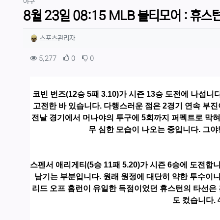
분류
야구
8월 23일 08:15 MLB 볼티모어 : 휴
작성자 정보
작성
스포츠관리자
컨텐츠 정보
조회
추천
비추천
5,277
0
0
본문
코빈 번즈(12승 5패 3.10)가 시즌 13승 도전에 나
고전한 바 있습니다. 다행스러운 점은 2경기 연속 부
전날 경기에서 머나야의 투구에 5회까지 퍼펙트로 막혀 
무 심한 모습이 나오는 중입니다. 그야
스펜서 애리게티(5승 11패 5.20)가 시즌 6승에 도
남기는 부분입니다. 원래 원정에 대단히 약한 투수이니
리드 오프 홈런이 유일한 득점이었던 휴스턴의 타선은 
도 컸습니다.