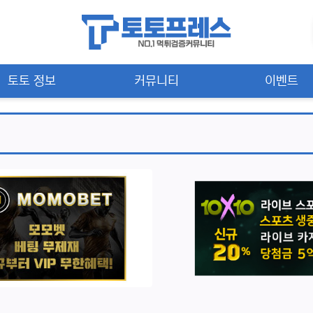
토토 정보
커뮤니티
이벤트