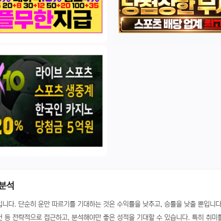
 분석
니다. 단순히 운만 따르기를 기대하는 것은 수익률을 낮추고, 승률을 낮출 뿐입니다
 등 전략적으로 접근하고, 분석해야만 좋은 성적을 기대할 수 있습니다. 특히 취미