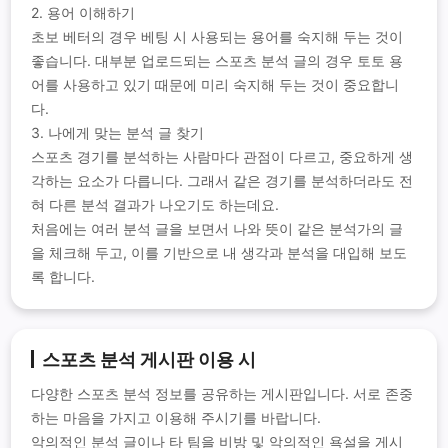
2. 용어 이해하기
초보 베터의 경우 베팅 시 사용되는 용어를 숙지해 두는 것이
좋습니다. 대부분 업로드되는 스포츠 분석 글의 경우 토토 용
어를 사용하고 있기 때문에 미리 숙지해 두는 것이 중요합니
다.
3. 나에게 맞는 분석 글 찾기
스포츠 경기를 분석하는 사람마다 관점이 다르고, 중요하게 생
각하는 요소가 다릅니다. 그래서 같은 경기를 분석하더라도 전
혀 다른 분석 결과가 나오기도 하는데요.
처음에는 여러 분석 글을 보면서 나와 뜻이 같은 분석가의 글
을 체크해 두고, 이를 기반으로 내 생각과 분석을 대입해 보도
록 합니다.
스포츠 분석 게시판 이용 시
다양한 스포츠 분석 정보를 공유하는 게시판입니다. 서로 존중
하는 마음을 가지고 이용해 주시기를 바랍니다.
악의적인 분석 글이나 타 팀을 비방 및 악의적인 욕설을 게시