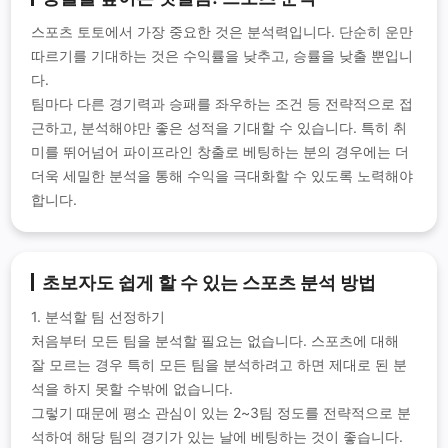
스포츠 토토에서 가장 중요한 것은 분석력입니다. 단순히 운만
따르기를 기대하는 것은 수익률을 낮추고, 승률을 낮출 뿐입니
다.
팀마다 다른 경기력과 승패를 좌우하는 조건 등 전략적으로 접
근하고, 분석해야만 좋은 성적을 기대할 수 있습니다. 특히 취
미를 뛰어넘어 파이프라인 창출로 베팅하는 분의 경우에는 더
더욱 세밀한 분석을 통해 수익을 극대화할 수 있도록 노력해야
합니다.
초보자도 쉽게 할 수 있는 스포츠 분석 방법
1. 분석할 팀 선정하기
처음부터 모든 팀을 분석할 필요는 없습니다. 스포츠에 대해
잘 모르는 경우 특히 모든 팀을 분석하려고 하면 제대로 된 분
석을 하지 못할 수밖에 없습니다.
그렇기 때문에 평소 관심이 있는 2~3팀 정도를 전략적으로 분
석하여 해당 팀의 경기가 있는 날에 베팅하는 것이 좋습니다.