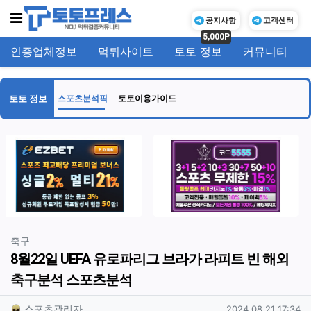
메뉴
공지사항
고객센터
5,000P
인증업체정보
먹튀사이트
토토 정보
커뮤니티
기
토토 정보
스포츠분석픽
토토이용가이드
분류
축구
8월22일 UEFA 유로파리그 브라가 라피트 빈 해외
축구분석 스포츠분석
작성자 정보
작성
작성일
스포츠관리자
2024.08.21 17:34