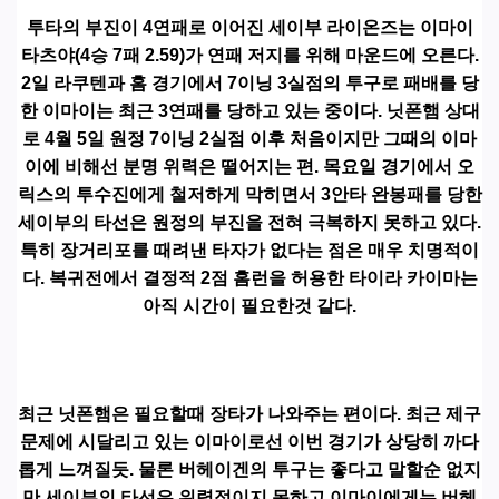
투타의 부진이 4연패로 이어진 세이부 라이온즈는 이마이
타츠야(4승 7패 2.59)가 연패 저지를 위해 마운드에 오른다.
2일 라쿠텐과 홈 경기에서 7이닝 3실점의 투구로 패배를 당
한 이마이는 최근 3연패를 당하고 있는 중이다. 닛폰햄 상대
로 4월 5일 원정 7이닝 2실점 이후 처음이지만 그때의 이마
이에 비해선 분명 위력은 떨어지는 편. 목요일 경기에서 오
릭스의 투수진에게 철저하게 막히면서 3안타 완봉패를 당한
세이부의 타선은 원정의 부진을 전혀 극복하지 못하고 있다.
특히 장거리포를 때려낸 타자가 없다는 점은 매우 치명적이
다. 복귀전에서 결정적 2점 홈런을 허용한 타이라 카이마는
아직 시간이 필요한것 같다.
최근 닛폰햄은 필요할때 장타가 나와주는 편이다. 최근 제구
문제에 시달리고 있는 이마이로선 이번 경기가 상당히 까다
롭게 느껴질듯. 물론 버헤이겐의 투구는 좋다고 말할순 없지
만 세이부의 타선은 위력적이지 못하고 이마이에게는 버헤