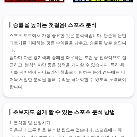
승률을 높이는 첫걸음! 스포츠 분석
스포츠 토토에서 가장 중요한 것은 분석력입니다. 단순히 운만
따르기를 기대하는 것은 수익률을 낮추고, 승률을 낮출 뿐입니
다.
팀마다 다른 경기력과 승패를 좌우하는 조건 등 전략적으로 접
근하고, 분석해야만 좋은 성적을 기대할 수 있습니다. 특히 취
미를 뛰어넘어 파이프라인 창출로 베팅하는 분의 경우에는 더
더욱 세밀한 분석을 통해 수익을 극대화할 수 있도록 노력해야
합니다.
초보자도 쉽게 할 수 있는 스포츠 분석 방법
1. 분석할 팀 선정하기
처음부터 모든 팀을 분석할 필요는 없습니다. 스포츠에 대해