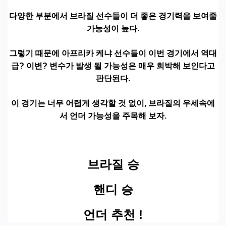
다양한 부분에서 브라질 선수들이 더 좋은 경기력을 보여줄
가능성이 높다.
그렇기 때문에 아프리카 케냐 선수들이 이번 경기에서 역대
급? 이변? 변수가 발생 될 가능성은 매우 희박해 보인다고
판단된다.
이 경기는 너무 어렵게 생각할 것 없이, 브라질의 우세속에
서 언더 가능성을 주목해 보자.
브라질 승
핸디 승
언더 추천 !