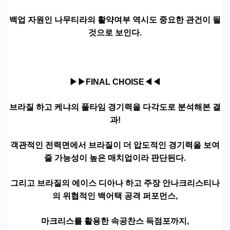
백업 자원인 나무티라의 활약여부 역시도 중요한 관건이 될
것으로 보인다.
▶▶
FINAL CHOISE
◀◀
브라질 하고 케냐의 풀타임 경기력을 다각도로 분석해본 결
과!
객관적인 전력면에서 브라질이 더 압도적인 경기력을 보여
줄 가능성이 높은 매치업이라 판단된다.
그리고 브라질의 에이스 디아나 하고 주장 안나크리스티나
의 위협적인 백어택 공격 퍼포먼스,
마크리스를 활용한 속공찬스 득점포까지,