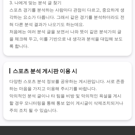
3. 나에게 맞는 분석 글 찾기
스포츠 경기를 분석하는 사람마다 관점이 다르고, 중요하게 생
각하는 요소가 다릅니다. 그래서 같은 경기를 분석하더라도 전
혀 다른 분석 결과가 나오기도 하는데요.
처음에는 여러 분석 글을 보면서 나와 뜻이 같은 분석가의 글
을 체크해 두고, 이를 기반으로 내 생각과 분석을 대입해 보도
록 합니다.
스포츠 분석 게시판 이용 시
다양한 스포츠 분석 정보를 공유하는 게시판입니다. 서로 존중
하는 마음을 가지고 이용해 주시기를 바랍니다.
악의적인 분석 글이나 타 팀을 비방 및 악의적인 욕설을 게시
할 경우 모니터링을 통해 통보 없이 게시글이 삭제조치되거나
주의 조치 될 수 있습니다.