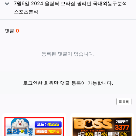
7월6일 2024 올림픽 브라질 필리핀 국내외농구분석
스포츠분석
댓글
0
등록된 댓글이 없습니다.
로그인한 회원만 댓글 등록이 가능합니다.
목록