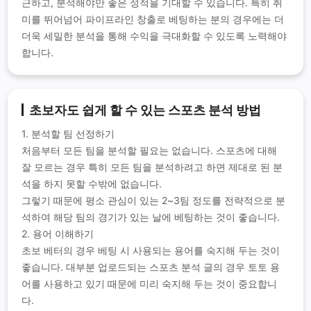
근하고, 분석해야만 좋은 성적을 기대할 수 있습니다. 특히 취
미를 뛰어넘어 파이프라인 창출로 베팅하는 분의 경우에는 더
더욱 세밀한 분석을 통해 수익을 극대화할 수 있도록 노력해야
합니다.
초보자도 쉽게 할 수 있는 스포츠 분석 방법
1. 분석할 팀 선정하기
처음부터 모든 팀을 분석할 필요는 없습니다. 스포츠에 대해
잘 모르는 경우 특히 모든 팀을 분석하려고 하면 제대로 된 분
석을 하지 못할 수밖에 없습니다.
그렇기 때문에 평소 관심이 있는 2~3팀 정도를 전략적으로 분
석하여 해당 팀의 경기가 있는 날에 베팅하는 것이 좋습니다.
2. 용어 이해하기
초보 베터의 경우 베팅 시 사용되는 용어를 숙지해 두는 것이
좋습니다. 대부분 업로드되는 스포츠 분석 글의 경우 토토 용
어를 사용하고 있기 때문에 미리 숙지해 두는 것이 중요합니
다.