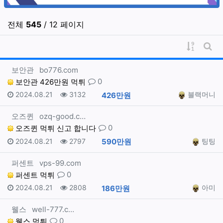
전체
545
/ 12 페이지
게시물 
게시
보안관
bo776.com
댓글
0
보안관 426만원 먹튀
작성일
조회
작성자
2024.08.21
3132
블랙머니
426만원
오즈퀸
ozq-good.c…
댓글
0
오즈퀸 먹튀 신고 합니다
작성일
조회
작성자
2024.08.21
2797
팅팅
590만원
퍼센트
vps-99.com
댓글
0
퍼센트 먹튀
작성일
조회
작성자
2024.08.21
2808
아미
186만원
웰스
well-777.c…
댓글
0
웰스 먹튀