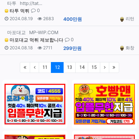
타투
http://tat…
댓글
0
타투 먹튀
작성일
조회
작성자
2024.08.19
2683
리턴
400만원
마포대교
MP-WIP.COM
댓글
0
마포대교 먹튀 제보합니다
작성일
조회
작성자
2024.08.18
2711
화창
299만원
(first)
(previous)
(current)
(next)
(last)
11
12
13
14
15