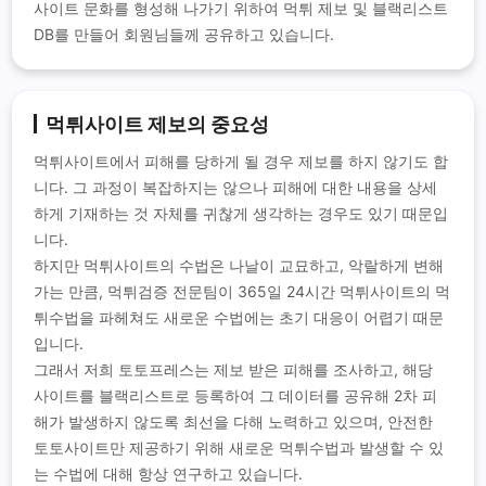
사이트 문화를 형성해 나가기 위하여 먹튀 제보 및 블랙리스트
DB를 만들어 회원님들께 공유하고 있습니다.
먹튀사이트 제보의 중요성
먹튀사이트에서 피해를 당하게 될 경우 제보를 하지 않기도 합
니다. 그 과정이 복잡하지는 않으나 피해에 대한 내용을 상세
하게 기재하는 것 자체를 귀찮게 생각하는 경우도 있기 때문입
니다.
하지만 먹튀사이트의 수법은 나날이 교묘하고, 악랄하게 변해
가는 만큼, 먹튀검증 전문팀이 365일 24시간 먹튀사이트의 먹
튀수법을 파헤쳐도 새로운 수법에는 초기 대응이 어렵기 때문
입니다.
그래서 저희 토토프레스는 제보 받은 피해를 조사하고, 해당
사이트를 블랙리스트로 등록하여 그 데이터를 공유해 2차 피
해가 발생하지 않도록 최선을 다해 노력하고 있으며, 안전한
토토사이트만 제공하기 위해 새로운 먹튀수법과 발생할 수 있
는 수법에 대해 항상 연구하고 있습니다.