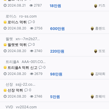
작성일
조회
작성자
2024.08.21
2787
키즈
18만원
로이스
ro-ss.com
댓글
0
로이스 먹튀
작성일
조회
작성자
2024.08.20
2756
홈랜드
600만원
월렛
xn--7m2b27…
댓글
0
월렛벳 먹튀
작성일
조회
작성자
2024.08.20
2740
또또
220만원
트리플A
AAA-001.CO…
댓글
0
트리플A 먹튀 신고
작성일
조회
작성자
2024.08.20
2679
김태희
98만원
선장
ssjj-22.co…
댓글
0
선장 먹튀
작성일
조회
작성자
2024.08.20
2746
흐웨이
5만원
VVD
vv2024.com