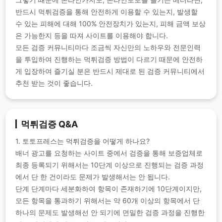
반드시 먹튀검증을 통해 안전하게 이용할 수 있는지, 발생할
수 있는 피해에 대해 100% 안전장치가 있는지, 피해 금액 보상
은 가능한지 등을 따져 사이트를 이용해야 합니다.
모든 검증 커뮤니티마다 조금씩 자신만의 노하우와 전문인력
을 투입하여 진행하는 먹튀검증 방법이 다르기 때문에 안전하
게 입장하여 즐기실 분은 반드시 제대로 된 검증 커뮤니티에서
추천 받는 것이 좋습니다.
먹튀검증 Q&A
1. 토토프레스는 먹튀검증을 어떻게 하나요?
배너 광고를 요청하는 사이트 중에서 검증을 통해 보증업체로
최종 등록되기 위해서는 10단계 이상으로 진행되는 검증 과정
에서 단 한 건이라도 문제가 발생해서는 안 됩니다.
단계 단계마다 세분화하여 항목이 존재하기에 10단계이지만,
모든 항목을 통과하기 위해서는 약 60개 이상의 항목에서 단
하나의 문제도 발생해선 안 되기에 면밀한 검증 과정을 진행한