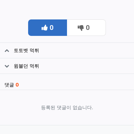
추천
비추천
0
0
관련자료
토토벳 먹튀
윔블던 먹튀
댓글
0
등록된 댓글이 없습니다.