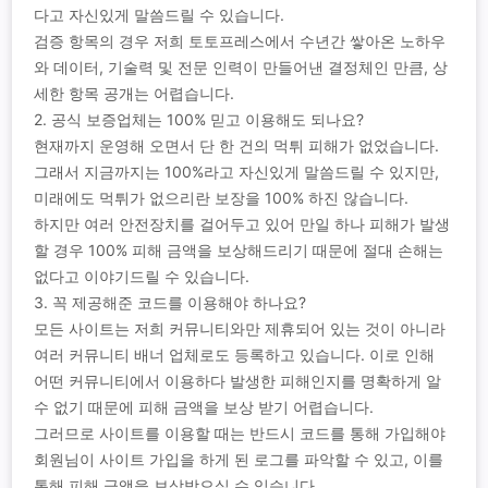
다고 자신있게 말씀드릴 수 있습니다.
검증 항목의 경우 저희 토토프레스에서 수년간 쌓아온 노하우
와 데이터, 기술력 및 전문 인력이 만들어낸 결정체인 만큼, 상
세한 항목 공개는 어렵습니다.
2. 공식 보증업체는 100% 믿고 이용해도 되나요?
현재까지 운영해 오면서 단 한 건의 먹튀 피해가 없었습니다.
그래서 지금까지는 100%라고 자신있게 말씀드릴 수 있지만,
미래에도 먹튀가 없으리란 보장을 100% 하진 않습니다.
하지만 여러 안전장치를 걸어두고 있어 만일 하나 피해가 발생
할 경우 100% 피해 금액을 보상해드리기 때문에 절대 손해는
없다고 이야기드릴 수 있습니다.
3. 꼭 제공해준 코드를 이용해야 하나요?
모든 사이트는 저희 커뮤니티와만 제휴되어 있는 것이 아니라
여러 커뮤니티 배너 업체로도 등록하고 있습니다. 이로 인해
어떤 커뮤니티에서 이용하다 발생한 피해인지를 명확하게 알
수 없기 때문에 피해 금액을 보상 받기 어렵습니다.
그러므로 사이트를 이용할 때는 반드시 코드를 통해 가입해야
회원님이 사이트 가입을 하게 된 로그를 파악할 수 있고, 이를
통해 피해 금액을 보상받으실 수 있습니다.