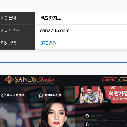
사이트명
샌즈 카지노
사이트주소
san7795.com
피해금액
370만원