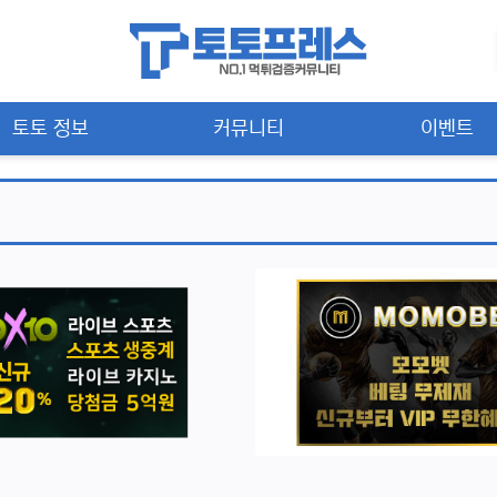
토토 정보
커뮤니티
이벤트