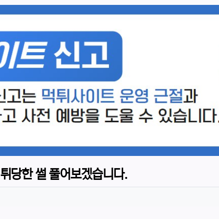
 먹튀당한 썰 풀어보겠습니다.