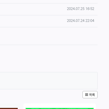
작성일
2024.07.25 16:52
작성일
2024.07.24 22:04
목록