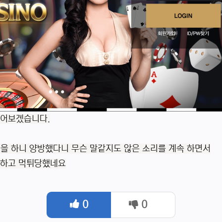
 풀어보겠습니다.
청을 하니 양방했다니 무슨 말같지도 않은 소리를 계속 하면서
당하고 먹튀당했네요
추천
비추천
0
0