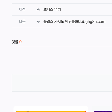
관련자료
이전
뽀너스 먹튀
다음
플러스 카지노 먹튀를하네요 ghg85.com
댓글
0