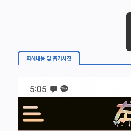
본문
피해내용 및 증거사진