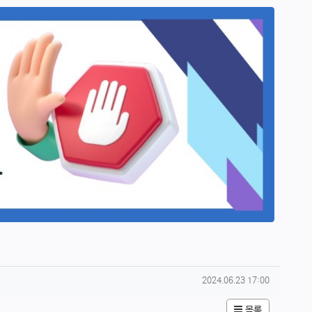
작성일
2024.06.23 17:00
목록