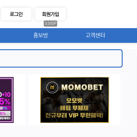
로그인
회원가입
3,000P
홍보방
고객센터