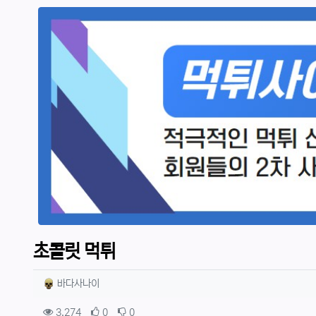
초콜릿 먹튀
작성자 정보
작성
바다사나이
컨텐츠 정보
조회
추천
비추천
3,274
0
0