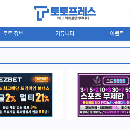
토토 정보
커뮤니티
이벤트