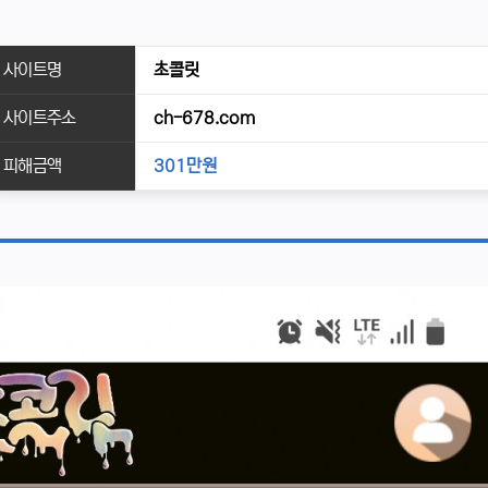
사이트명
초콜릿
사이트주소
ch-678.com
피해금액
301만원