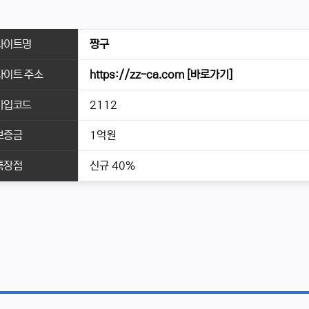
사이트명
짱구
사이트 주소
https://zz-ca.com
[바로가기]
가입코드
2112
보증금
1억원
특장점
신규 40%