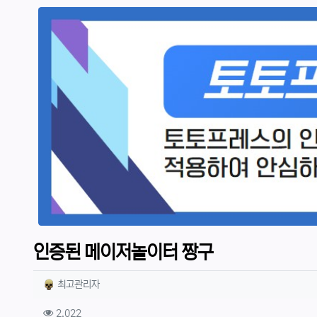
인증된 메이저놀이터 짱구
작성자 정보
작성
최고관리자
컨텐츠 정보
조회
2,022