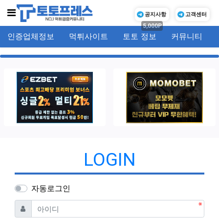
메뉴
공지사항
고객센터
5,000P
인증업체정보
먹튀사이트
토토 정보
커뮤니티
기
LOGIN
자동로그인
필수
아이디