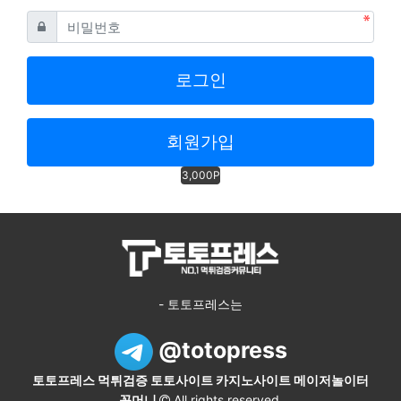
필수
비밀번호
로그인
회원가입
3,000P
- 토토프레스는
@totopress
토토프레스 먹튀검증 토토사이트 카지노사이트 메이저놀이터
꽁머니
All rights reserved.