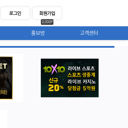
로그인
회원가입
3,000P
홍보방
고객센터