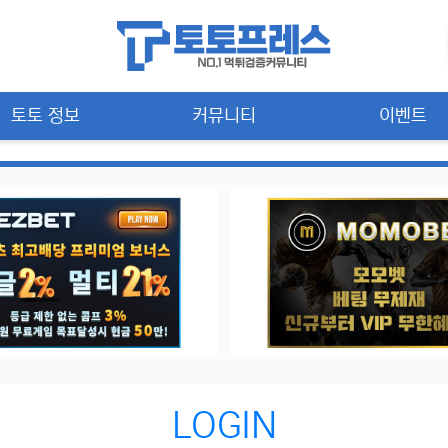
토토 정보
커뮤니티
이벤트
LOGIN