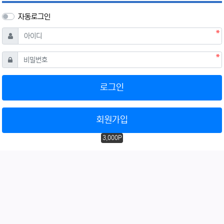
자동로그인
필수
아이디
필수
비밀번호
로그인
회원가입
3,000P