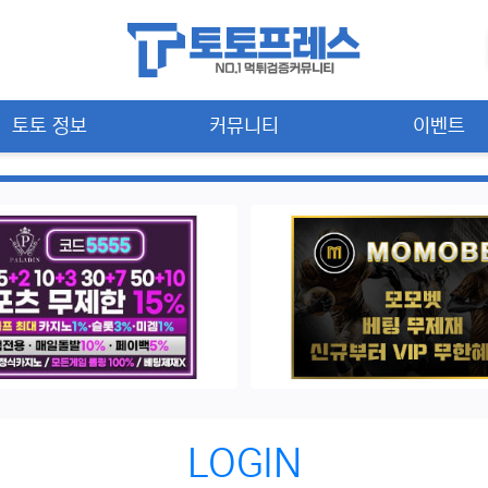
토토 정보
커뮤니티
이벤트
LOGIN