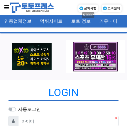
메뉴
공지사항
고객센터
5,000P
인증업체정보
먹튀사이트
토토 정보
커뮤니티
기
LOGIN
자동로그인
필수
아이디