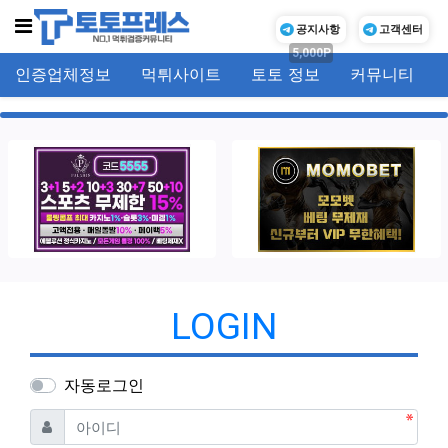
메뉴
공지사항
고객센터
5,000P
인증업체정보
먹튀사이트
토토 정보
커뮤니티
기
LOGIN
자동로그인
필수
아이디