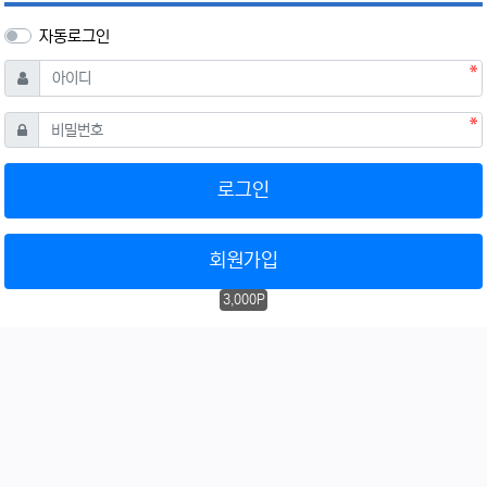
자동로그인
필수
아이디
필수
비밀번호
로그인
회원가입
3,000P