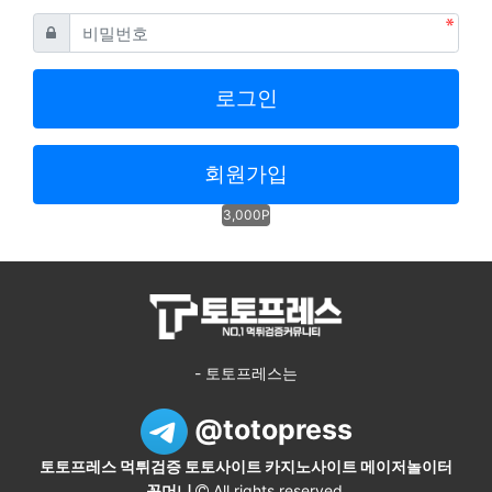
필수
비밀번호
로그인
회원가입
3,000P
- 토토프레스는
@totopress
토토프레스 먹튀검증 토토사이트 카지노사이트 메이저놀이터
꽁머니
All rights reserved.