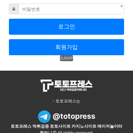
필수
비밀번호
로그인
회원가입
3,000P
- 토토프레스는
@totopress
토토프레스 먹튀검증 토토사이트 카지노사이트 메이저놀이터
꽁머니
All rights reserved.