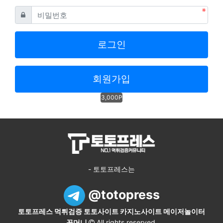
필수
비밀번호
로그인
회원가입
3,000P
- 토토프레스는
@totopress
토토프레스 먹튀검증 토토사이트 카지노사이트 메이저놀이터
꽁머니
All rights reserved.