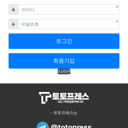
필수
아이디
필수
비밀번호
로그인
회원가입
3,000P
- 토토프레스는
@totopress