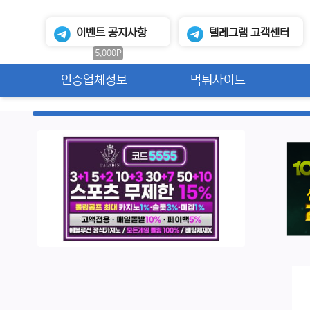
이벤트
공지사항
텔레그램
고객센터
5,000P
메인 메뉴
인증업체정보
먹튀사이트