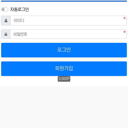
자동로그인
필수
아이디
필수
비밀번호
로그인
회원가입
3,000P