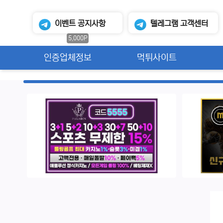
이벤트
공지사항
텔레그램
고객센터
5,000P
메인 메뉴
인증업체정보
먹튀사이트