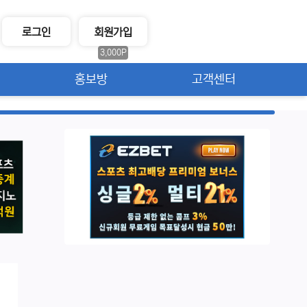
로그인
회원가입
3,000P
홍보방
고객센터