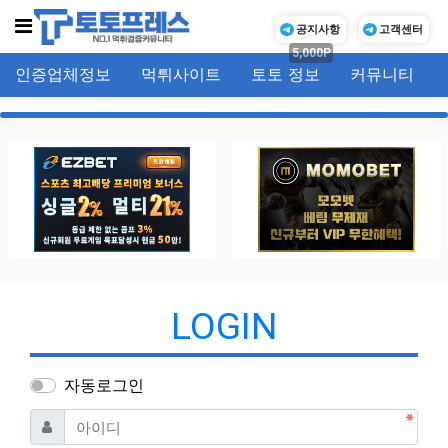
메뉴
공지사항
고객센터
5,000P
인증업체정보
먹튀사이트
토토 정보
커뮤니티
기
LOGIN
자동로그인
필수
아이디