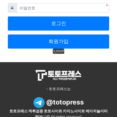
필수
비밀번호
로그인
회원가입
3,000P
- 토토프레스는
@totopress
토토프레스 먹튀검증 토토사이트 카지노사이트 메이저놀이터
꽁머니
All rights reserved.