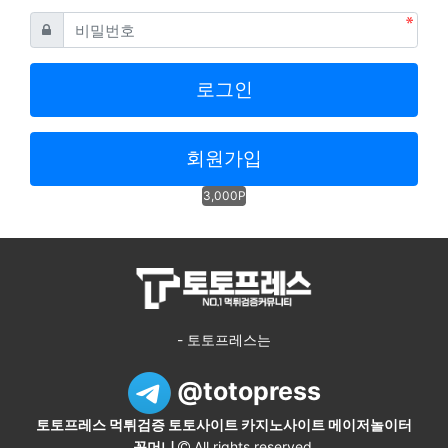
필수
비밀번호
로그인
회원가입
3,000P
- 토토프레스는
@totopress
토토프레스 먹튀검증 토토사이트 카지노사이트 메이저놀이터
꽁머니
All rights reserved.