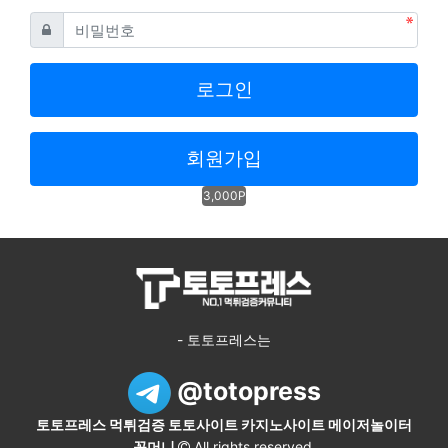
필수
비밀번호
로그인
회원가입
3,000P
- 토토프레스는
@totopress
토토프레스 먹튀검증 토토사이트 카지노사이트 메이저놀이터
꽁머니
All rights reserved.