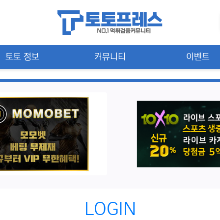
토토 정보
커뮤니티
이벤트
LOGIN