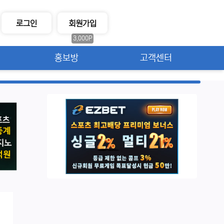
로그인
회원가입
3,000P
홍보방
고객센터