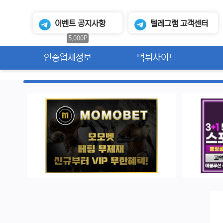
이벤트
공지사항
텔레그램
고객센터
5,000P
메인 메뉴
인증업체정보
먹튀사이트