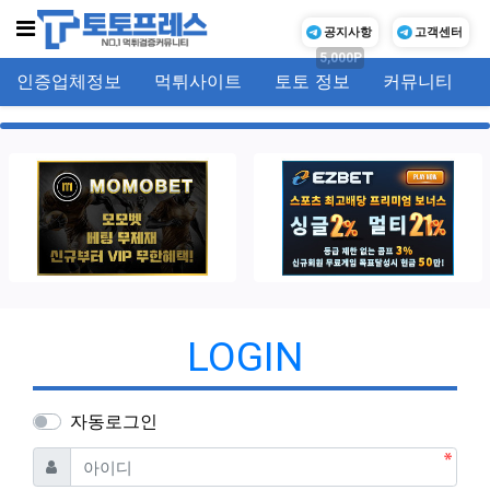
메뉴
공지사항
고객센터
5,000P
인증업체정보
먹튀사이트
토토 정보
커뮤니티
기
LOGIN
자동로그인
필수
아이디