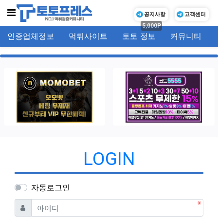
메뉴
공지사항
고객센터
5,000P
인증업체정보
먹튀사이트
토토 정보
커뮤니티
기
LOGIN
자동로그인
필수
아이디