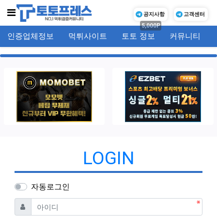
메뉴
공지사항
고객센터
5,000P
인증업체정보
먹튀사이트
토토 정보
커뮤니티
기
LOGIN
자동로그인
필수
아이디