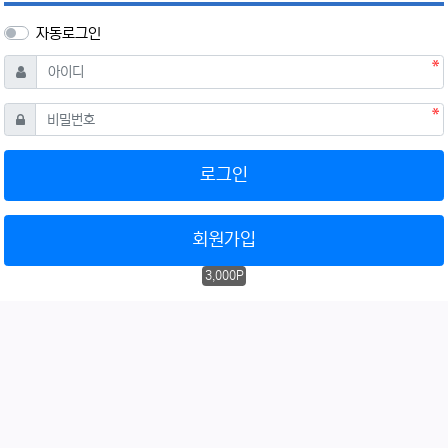
자동로그인
필수
아이디
필수
비밀번호
로그인
회원가입
3,000P