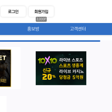
로그인
회원가입
3,000P
홍보방
고객센터