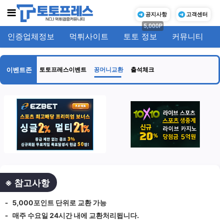
메뉴
공지사항
고객센터
5,000P
인증업체정보
먹튀사이트
토토 정보
커뮤니티
기
이벤트존
토토프레스이벤트
꽁머니교환
출석체크
※ 참고사항
5,000포인트 단위로 교환 가능
매주 수요일 24시간 내에 교환처리됩니다.