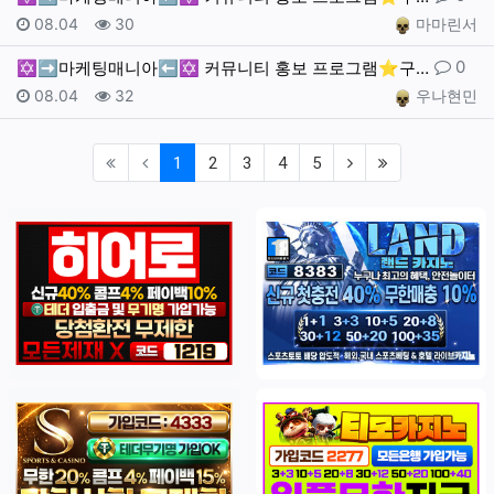
작성일
조회
작성자
08.04
30
마마린서
댓글
0
✡️➡️마케팅매니아⬅️✡️ 커뮤니티 홍보 프로그램⭐️구…
작성일
조회
작성자
08.04
32
우나현민
(current)
(next)
(last)
1
2
3
4
5