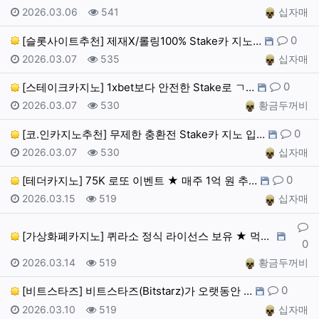
작성일
조회
작성자
2026.03.06
541
십자매
댓글
0
[슬롯사이트추천] 제재X/롤링100% Stake카 지노…
작성일
조회
작성자
2026.03.07
535
십자매
댓글
0
[스테이크카지노] 1xbet보다 안전한 Stake로 ㄱ…
작성일
조회
작성자
2026.03.07
530
황금두꺼비
댓글
0
[코.인카지노추천] 무제한 충환전 Stake카 지노 입…
작성일
조회
작성자
2026.03.07
530
십자매
댓글
0
[테더카지노] 75K 로또 이벤트 ★ 매주 1억 원 추…
작성일
조회
작성자
2026.03.15
519
십자매
댓글
[가상화폐카지노] 퀴라소 정식 라이선스 보유 ★ 먹튀 …
0
작성일
조회
작성자
2026.03.14
519
황금두꺼비
댓글
0
[비트스타즈] 비트스타즈(Bitstarz)가 오랫동안 …
작성일
조회
작성자
2026.03.10
519
십자매