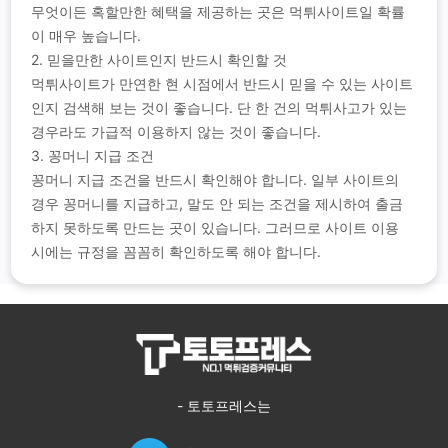
무엇이든 혹할만한 혜택을 제공하는 곳은 먹튀사이트일 확률
이 매우 높습니다.
2. 믿을만한 사이트인지 반드시 확인할 것
먹튀사이트가 만연한 현 시점에서 반드시 믿을 수 있는 사이트
인지 검색해 보는 것이 좋습니다. 단 한 건의 먹튀사고가 있는
경우라도 가급적 이용하지 않는 것이 좋습니다.
3. 꽁머니 지급 조건
꽁머니 지급 조건을 반드시 확인해야 합니다. 일부 사이트의
경우 꽁머니를 지급하고, 말도 안 되는 조건을 제시하여 출금
하지 못하도록 만드는 곳이 있습니다. 그러므로 사이트 이용
시에는 규정을 꼼꼼히 확인하도록 해야 합니다.
- 토토프레스는