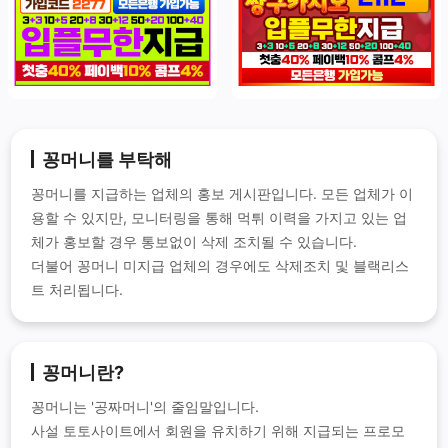
꽁머니를 부탁해
꽁머니를 지급하는 업체의 홍보 게시판입니다. 모든 업체가 이
용할 수 있지만, 모니터링을 통해 먹튀 이력을 가지고 있는 업
체가 홍보할 경우 통보없이 삭제 조치될 수 있습니다.
더불어 꽁머니 미지급 업체의 경우에도 삭제조치 및 블랙리스
트 처리됩니다.
꽁머니란?
꽁머니는 '공짜머니'의 줄임말입니다.
사설 토토사이트에서 회원을 유치하기 위해 지급되는 프로모