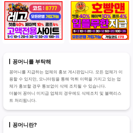
꽁머니를 부탁해
꽁머니를 지급하는 업체의 홍보 게시판입니다. 모든 업체가 이
용할 수 있지만, 모니터링을 통해 먹튀 이력을 가지고 있는 업
체가 홍보할 경우 통보없이 삭제 조치될 수 있습니다.
더불어 꽁머니 미지급 업체의 경우에도 삭제조치 및 블랙리스
트 처리됩니다.
꽁머니란?