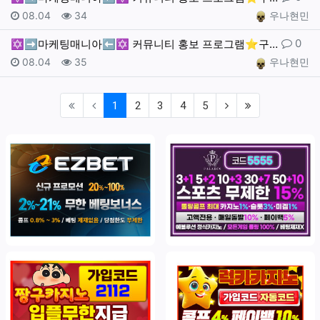
작성일
조회
작성자
08.04
34
우나현민
댓글
0
✡️➡️마케팅매니아⬅️✡️ 커뮤니티 홍보 프로그램⭐️구…
작성일
조회
작성자
08.04
35
우나현민
(current)
(next)
(last)
1
2
3
4
5