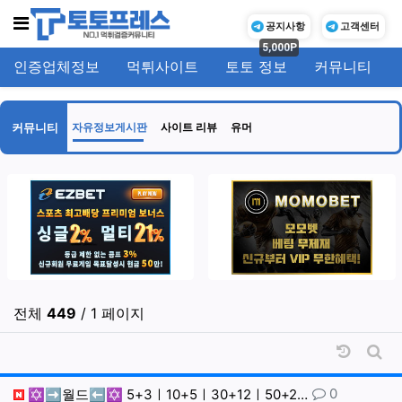
메뉴
공지사항
고객센터
5,000P
인증업체정보
먹튀사이트
토토 정보
커뮤니티
기
커뮤니티
자유정보게시판
사이트 리뷰
유머
전체
449
/ 1 페이지
날짜순 
게시
댓글
0
✡️➡️월드⬅️✡️ 5+3ㅣ10+5ㅣ30+12ㅣ50+2…