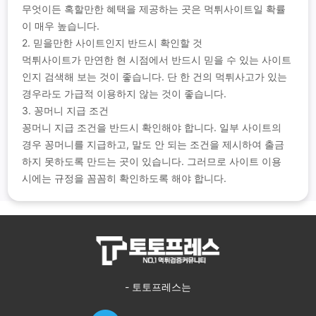
무엇이든 혹할만한 혜택을 제공하는 곳은 먹튀사이트일 확률
이 매우 높습니다.
2. 믿을만한 사이트인지 반드시 확인할 것
먹튀사이트가 만연한 현 시점에서 반드시 믿을 수 있는 사이트
인지 검색해 보는 것이 좋습니다. 단 한 건의 먹튀사고가 있는
경우라도 가급적 이용하지 않는 것이 좋습니다.
3. 꽁머니 지급 조건
꽁머니 지급 조건을 반드시 확인해야 합니다. 일부 사이트의
경우 꽁머니를 지급하고, 말도 안 되는 조건을 제시하여 출금
하지 못하도록 만드는 곳이 있습니다. 그러므로 사이트 이용
시에는 규정을 꼼꼼히 확인하도록 해야 합니다.
- 토토프레스는