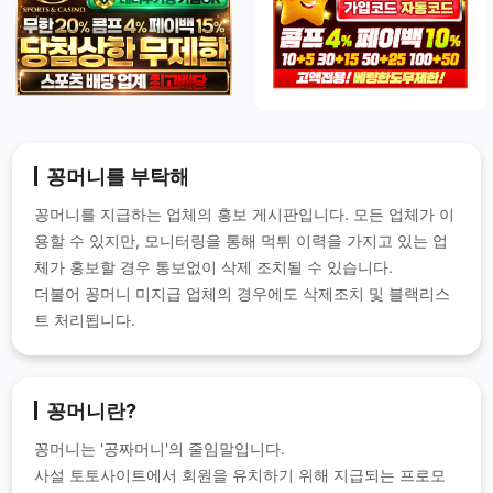
꽁머니를 부탁해
꽁머니를 지급하는 업체의 홍보 게시판입니다. 모든 업체가 이
용할 수 있지만, 모니터링을 통해 먹튀 이력을 가지고 있는 업
체가 홍보할 경우 통보없이 삭제 조치될 수 있습니다.
더불어 꽁머니 미지급 업체의 경우에도 삭제조치 및 블랙리스
트 처리됩니다.
꽁머니란?
꽁머니는 '공짜머니'의 줄임말입니다.
사설 토토사이트에서 회원을 유치하기 위해 지급되는 프로모