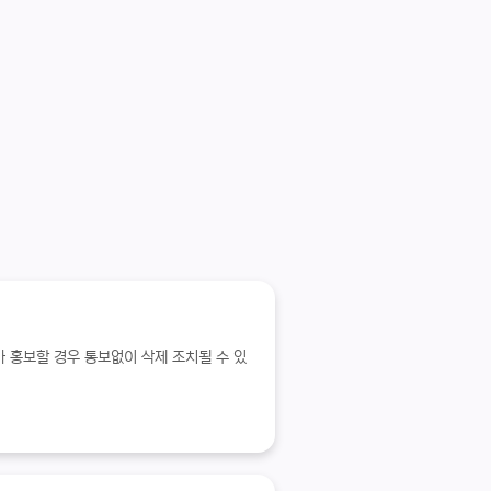
 홍보할 경우 통보없이 삭제 조치될 수 있