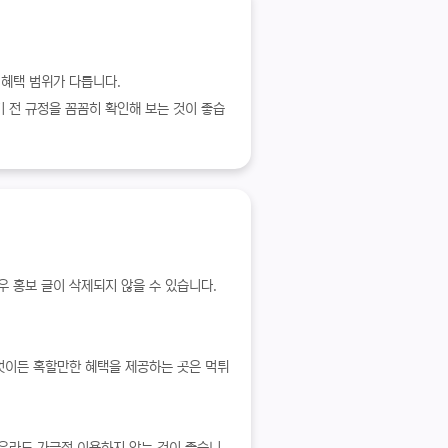
혜택 범위가 다릅니다.
 전 규정을 꼼꼼히 확인해 보는 것이 좋습
 홍보 글이 삭제되지 않을 수 있습니다.
엇이든 혹할만한 혜택을 제공하는 곳은 먹튀