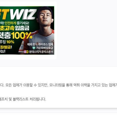
. 모든 업체가 이용할 수 있지만, 모니터링을 통해 먹튀 이력을 가지고 있는 업체가
제조치 및 블랙리스트 처리됩니다.