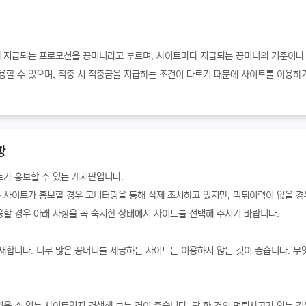
 지급되는 프로모션을 꽁머니라고 부르며, 사이트마다 지급되는 꽁머니의 기준이나 
용할 수 있으며, 적중 시 적중금을 지급하는 조건이 다르기 때문에 사이트를 이용하기
항
트가 홍보할 수 있는 게시판입니다.
사이트가 홍보할 경우 모니터링을 통해 삭제 조치하고 있지만, 먹튀이력이 없을 경우
할 경우 아래 사항을 꼭 숙지한 상태에서 사이트를 선택해 주시기 바랍니다.
재합니다. 너무 많은 꽁머니를 제공하는 사이트는 이용하지 않는 것이 좋습니다. 무