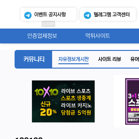
이벤트
공지사항
텔레그램
고객센터
5,000P
메인 메뉴
인증업체정보
먹튀사이트
커뮤니티
자유정보게시판
사이트 리뷰
유머