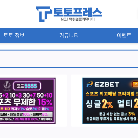
토토 정보
커뮤니티
이벤트