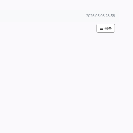
작성일
2026.05.06 23:58
목록